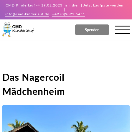
CMD Kinderlauf -> 19.02.2023 in Indien | Jetzt Laufpate werden
|
info@cmd-kinderlauf.de
+49 (0)9822 5451
Spenden
Das Nagercoil
Mädchenheim