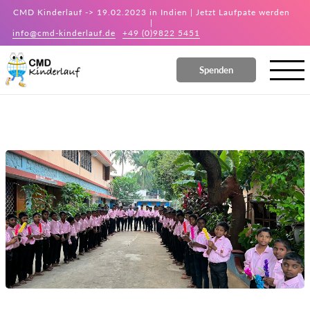
CMD Kinderlauf -> 19.02.2023 in Indien | Jetzt Laufpate werden
|
info@cmd-kinderlauf.de
+49 (0)9822 5451
Spenden