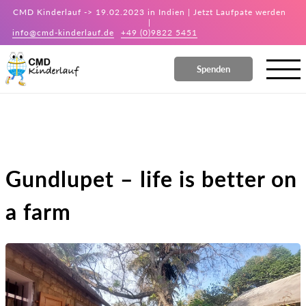
CMD Kinderlauf -> 19.02.2023 in Indien | Jetzt Laufpate werden
|
info@cmd-kinderlauf.de
+49 (0)9822 5451
Spenden
Gundlupet – life is better on
a farm