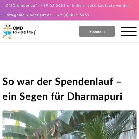
CMD Kinderlauf -> 19.02.2023 in Indien | Jetzt Laufpate werden
|
info@cmd-kinderlauf.de
+49 (0)9822 5451
Spenden
So war der Spendenlauf –
ein Segen für Dharmapuri